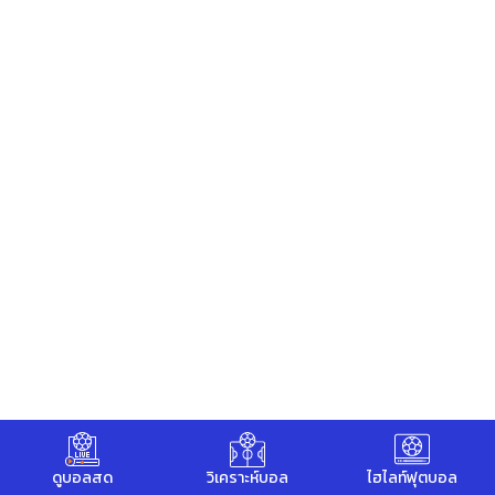
ดูบอลสด
วิเคราะห์บอล
ไฮไลท์ฟุตบอล