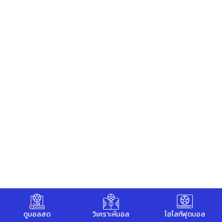
ดูบอลสด
วิเคราะห์บอล
ไฮไลท์ฟุตบอล