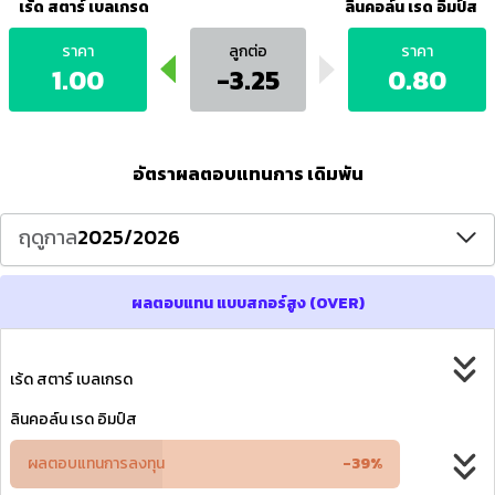
เร้ด สตาร์ เบลเกรด
ลินคอล์น เรด อิมป์ส
ราคา
ลูกต่อ
ราคา
1.00
-3.25
0.80
อัตราผลตอบแทนการ เดิมพัน
ฤดูกาล
2025/2026
ผลตอบแทน แบบสกอร์สูง (OVER)
เร้ด สตาร์ เบลเกรด
ลินคอล์น เรด อิมป์ส
สกอร์รวม
ราคา
ยอดได้/เสีย
ยอดคงเหลือ
เป็นการเดิมพันทุกคู่เท่ากันหมด ที่
100 บาท
และ ทุกคู่ ปรับส่วนต่าง
ค่าน้ำทั้ง 2 ฝั่งให้เป็น
0%
ผลตอบแทนการลงทุน
-39%