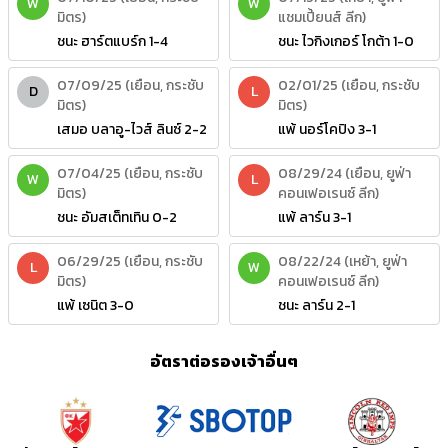
W
W
มิตร
)
แชมเปี้ยนส์ ลีก
)
ชนะ
ฮาร์ตแบร์ก
1
-
4
ชนะ
ไวกิงเกอร์ โกต้า
1
-
0
07/09/25
(
เยือน
,
กระชับ
02/01/25
(
เยือน
,
กระชับ
D
L
มิตร
)
มิตร
)
เสมอ
บลาอู-ไวส์ ลินซ์
2
-
2
แพ้
นอร์โคปิง
3
-
1
07/04/25
(
เยือน
,
กระชับ
08/29/24
(
เยือน
,
ยูฟ่า
W
L
มิตร
)
คอนเฟอเรนซ์ ลีก
)
ชนะ
อัมสเต็ทเทิน
0
-
2
แพ้
ลาร์น
3
-
1
06/29/25
(
เยือน
,
กระชับ
08/22/24
(
เหย้า
,
ยูฟ่า
L
W
มิตร
)
คอนเฟอเรนซ์ ลีก
)
แพ้
เซนิต
3
-
0
ชนะ
ลาร์น
2
-
1
อัตราต่อรองเจ้าอื่นๆ