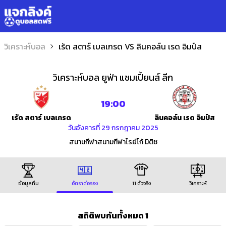
วิเคราะห์บอล
เร้ด สตาร์ เบลเกรด VS ลินคอล์น เรด อิมป์ส
วิเคราะห์บอล
ยูฟ่า แชมเปี้ยนส์ ลีก
19:00
เร้ด สตาร์ เบลเกรด
ลินคอล์น เรด อิมป์ส
วันอังคารที่ 29 กรกฎาคม 2025
สนามกีฬาสนามกีฬาไรย์โก้ มิติช
ข้อมูลทีม
อัตราต่อรอง
11 ตัวจริง
วิเคราะห์
สถิติพบกันทั้งหมด 1