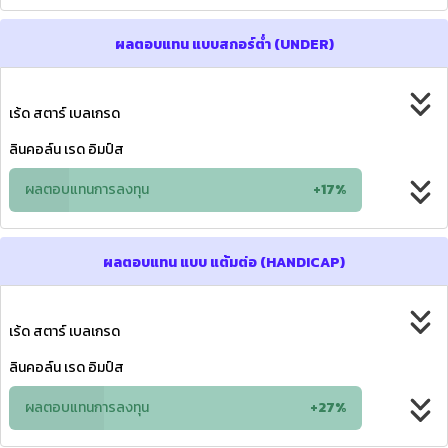
สกอร์รวม
ราคา
ยอดได้/เสีย
ยอดคงเหลือ
เป็นการเดิมพันทุกคู่เท่ากันหมด ที่
100 บาท
และ ทุกคู่ ปรับส่วนต่าง
ผลตอบแทน แบบสกอร์ต่ำ (UNDER)
ค่าน้ำทั้ง 2 ฝั่งให้เป็น
0%
เร้ด สตาร์ เบลเกรด
ลินคอล์น เรด อิมป์ส
สกอร์รวม
ราคา
ยอดได้/เสีย
ยอดคงเหลือ
เป็นการเดิมพันทุกคู่เท่ากันหมด ที่
100 บาท
และ ทุกคู่ ปรับส่วนต่าง
ค่าน้ำทั้ง 2 ฝั่งให้เป็น
0%
ผลตอบแทนการลงทุน
+17%
สกอร์รวม
ราคา
ยอดได้/เสีย
ยอดคงเหลือ
เป็นการเดิมพันทุกคู่เท่ากันหมด ที่
100 บาท
และ ทุกคู่ ปรับส่วนต่าง
ผลตอบแทน แบบ แต้มต่อ (HANDICAP)
ค่าน้ำทั้ง 2 ฝั่งให้เป็น
0%
เร้ด สตาร์ เบลเกรด
ลินคอล์น เรด อิมป์ส
แต้มต่อ
ราคา
ยอดได้/เสีย
ยอดคงเหลือ
เป็นการเดิมพันทุกคู่เท่ากันหมด ที่
100 บาท
และ ทุกคู่ ปรับส่วนต่าง
ค่าน้ำทั้ง 2 ฝั่งให้เป็น
0%
+
2.25
0.82
-100
-100
0
1
ผลตอบแทนการลงทุน
+27%