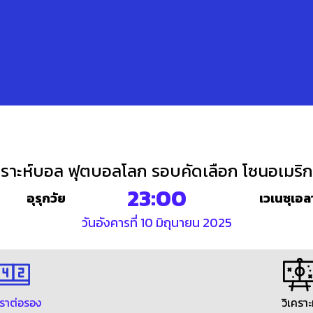
คราะห์บอล
ฟุตบอลโลก รอบคัดเลือก โซนอเมริก
23:00
อุรุกวัย
เวเนซุเอล
วันอังคารที่ 10 มิถุนายน 2025
ตราต่อรอง
วิเคราะ