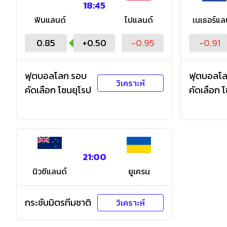
18:45
ฟินแลนด์
โปแลนด์
เนเธอร์แล
0.85
+
0.50
-0.95
-0.91
ฟุตบอลโลก รอบ
ฟุตบอลโ
วิเคราะห์
คัดเลือก โซนยุโรป
คัดเลือก 
21:00
นิวซีแลนด์
ยูเครน
กระชับมิตรทีมชาติ
วิเคราะห์