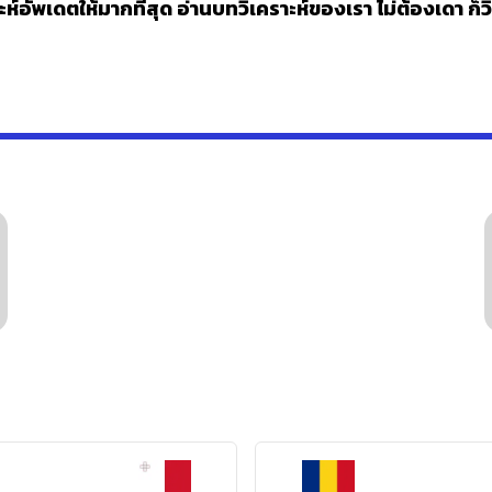
ะห์อัพเดตให้มากที่สุด อ่านบทวิเคราะห์ของเรา ไม่ต้องเดา ก็วิ