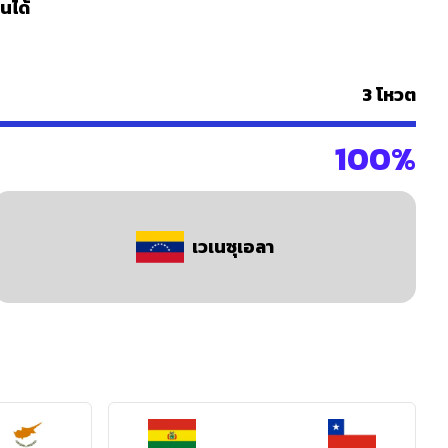
นได้
3 โหวต
100
%
เวเนซุเอลา