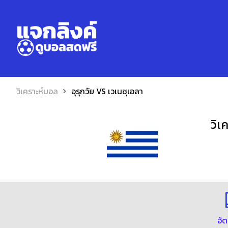
วิเคราะห์บอล
อุรุกวัย VS เวเนซุเอลา
วิเ
อั