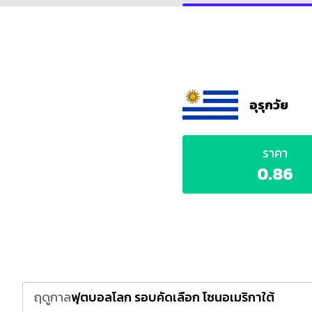
อุรุกวัย
ราคา
0.86
ฤดูกาล
ฟุตบอลโลก รอบคัดเลือก โซนอเมริกาใต้