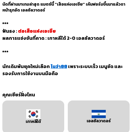
นัดที่ผ่านมาเกมล่าสุด แมตช์นี้ "เสือแห่งเอเชีย" เค้นฟอร์มขึ้นมาแล้วดา
หน้ารุกอัด เอลซัลวาดอร์
***
ฟันธง
:
ต่อเสือแห่งเอเชีย
ผลการแข่งขันที่คาด
:
เกาหลีใต้ 2-0 เอลซัลวาดอร์
***
นักเดิมพันยุคใหม่เลือก
โนว่า88
เพราะระบบเร็ว เมนูชัด และ
รองรับการใช้งานบนมือถือ
คุณเชียร์ฝั่งไหน
เอลซัลวาดอร์
เกาหลีใต้