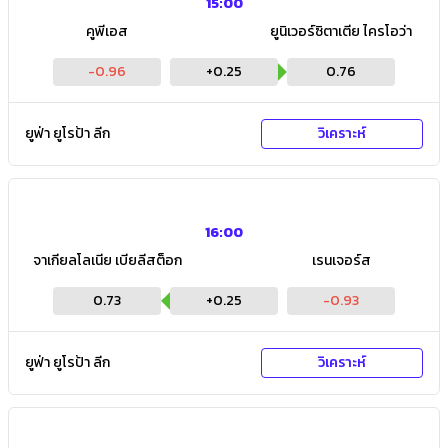
15:00
คูพีเอส
ยูนิเวอร์ซิตาเตีย ไครโอว่า
-0.96
+
0.25
0.76
ยูฟ่า ยูโรป้า ลีก
วิเคราะห์
16:00
จาเกียลโลเนีย เบียลีสต็อก
เรนเจอร์ส
0.73
+
0.25
-0.93
ยูฟ่า ยูโรป้า ลีก
วิเคราะห์