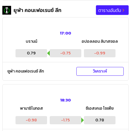
ยูฟ่า คอนเฟอเรนซ์ ลีก
ตารางอันดับ
17:00
บรานน์
อปอลลอน ลิมาสซอล
0.79
-0.75
-0.99
ยูฟ่า คอนเฟอเรนซ์ ลีก
วิเคราะห์
18:30
พานาธิไนกอส
ซีเอสเคเอ โซเฟีย
-0.98
-1.75
0.78