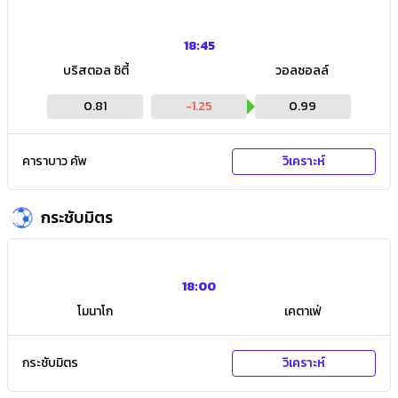
18:45
บริสตอล ซิตี้
วอลซอลล์
0.81
-1.25
0.99
คาราบาว คัพ
วิเคราะห์
กระชับมิตร
18:00
โมนาโก
เคตาเฟ่
กระชับมิตร
วิเคราะห์