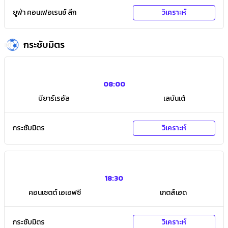
ยูฟ่า คอนเฟอเรนซ์ ลีก
วิเคราะห์
กระชับมิตร
08:00
บียาร์เรอัล
เลบันเต้
กระชับมิตร
วิเคราะห์
18:30
คอนเซตต์ เอเอฟซี
เกตส์เฮด
กระชับมิตร
วิเคราะห์