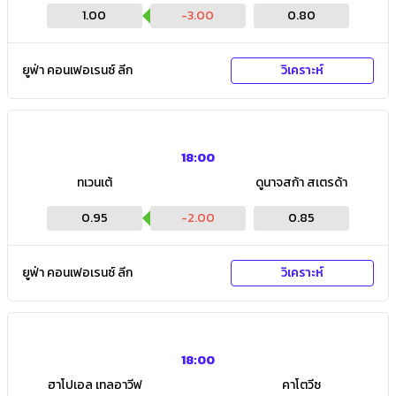
1.00
-3.00
0.80
ยูฟ่า คอนเฟอเรนซ์ ลีก
วิเคราะห์
18:00
ทเวนเต้
ดูนาจสก้า สเตรด้า
0.95
-2.00
0.85
ยูฟ่า คอนเฟอเรนซ์ ลีก
วิเคราะห์
18:00
ฮาโปเอล เทลอาวีฟ
คาโตวีซ