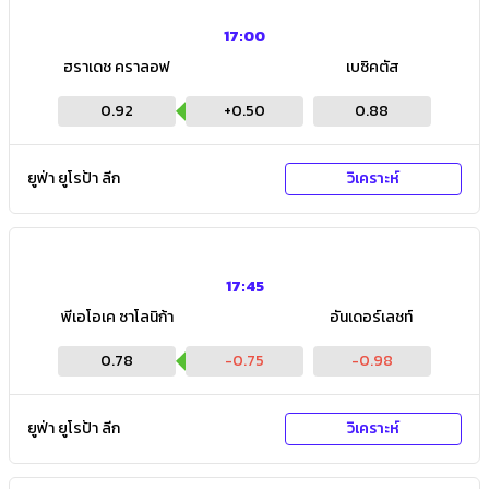
17:00
ฮราเดช คราลอฟ
เบซิคตัส
0.92
+
0.50
0.88
ยูฟ่า ยูโรป้า ลีก
วิเคราะห์
17:45
พีเอโอเค ซาโลนิก้า
อันเดอร์เลชท์
0.78
-0.75
-0.98
ยูฟ่า ยูโรป้า ลีก
วิเคราะห์