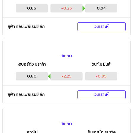
0.86
-0.25
0.94
ยูฟ่า คอนเฟอเรนซ์ ลีก
วิเคราะห์
18:30
สปอร์ติ้ง บราก้า
ดินาโม มินส์
0.80
-2.25
-0.95
ยูฟ่า คอนเฟอเรนซ์ ลีก
วิเคราะห์
18:30
ลูกาโน่
เอ็นเอสไอ รูนาวิค