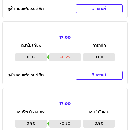
ยูฟ่า คอนเฟอเรนซ์ ลีก
วิเคราะห์
17:00
ดินาโม เคียฟ
คาราบัค
0.92
-0.25
0.88
ยูฟ่า คอนเฟอเรนซ์ ลีก
วิเคราะห์
17:00
เชอริฟ ติราสโพล
เซนต์ กัลเลน
0.90
+
0.50
0.90