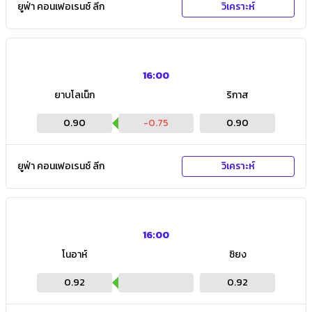
ยูฟ่า คอนเฟอเรนซ์ ลีก
วิเคราะห์
16:00
ยาบโลเน็ก
ริกาส
0.90
-0.75
0.90
ยูฟ่า คอนเฟอเรนซ์ ลีก
วิเคราะห์
16:00
โนอาห์
ซิยง
0.92
0.92