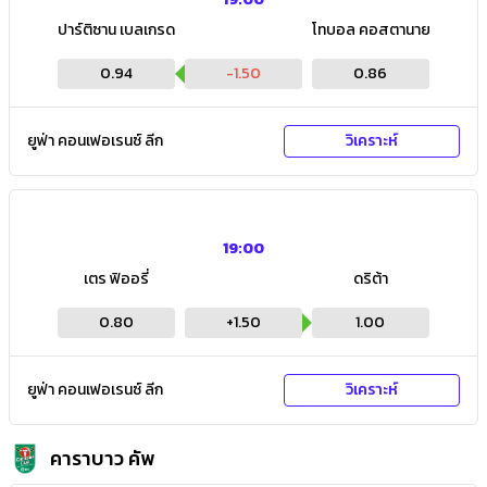
ปาร์ติซาน เบลเกรด
โทบอล คอสตานาย
0.94
-1.50
0.86
ยูฟ่า คอนเฟอเรนซ์ ลีก
วิเคราะห์
19:00
เตร ฟิออรี่
ดริต้า
0.80
+
1.50
1.00
ยูฟ่า คอนเฟอเรนซ์ ลีก
วิเคราะห์
คาราบาว คัพ