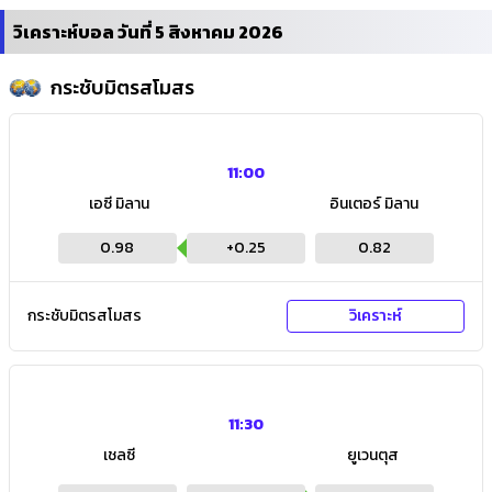
วิเคราะห์บอล วันที่ 5 สิงหาคม 2026
กระชับมิตรสโมสร
11:00
เอซี มิลาน
อินเตอร์ มิลาน
0.98
+
0.25
0.82
กระชับมิตรสโมสร
วิเคราะห์
11:30
เชลซี
ยูเวนตุส