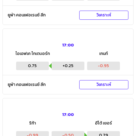
ยูฟ่า คอนเฟอเรนซ์ ลีก
วิเคราะห์
17:00
ไอเอฟเค โกเตบอร์ก
เกนท์
0.75
+
0.25
-0.95
ยูฟ่า คอนเฟอเรนซ์ ลีก
วิเคราะห์
17:00
ริก้า
อีโต้ เยอร์
-0.99
-0.50
0.79