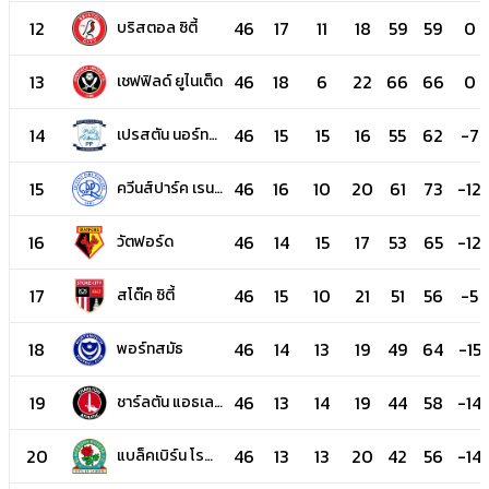
12
46
17
11
18
59
59
0
บริสตอล ซิตี้
13
46
18
6
22
66
66
0
เชฟฟิลด์ ยูไนเต็ด
14
46
15
15
16
55
62
-7
เปรสตัน นอร์ท
เอนด์
15
46
16
10
20
61
73
-12
ควีนส์ปาร์ค เรน
เจอร์ส
16
46
14
15
17
53
65
-12
วัตฟอร์ด
17
46
15
10
21
51
56
-5
สโต๊ค ซิตี้
18
46
14
13
19
49
64
-15
พอร์ทสมัธ
19
46
13
14
19
44
58
-14
ชาร์ลตัน แอธเลติ
ก
20
46
13
13
20
42
56
-14
แบล็คเบิร์น โร
เวอร์ส