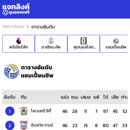
ตารางอันดับ
วิเคราะห์บอล
พรีเมียร์ลีก
อาเซียน คัพ
ฟุตบอลโลก
แชมเปี้ยนชิพ
2026
ตารางอันดับ
แชมเปี้ยนชิพ
อันดับ
ทีม
แข่ง
ชนะ
เสมอ
แพ้
ได้
เสีย
ต่าง
1
46
28
11
7
97
45
52
โคเวนทรี ซิตี้
2
46
23
15
8
80
47
33
อิปสวิช ทาวน์