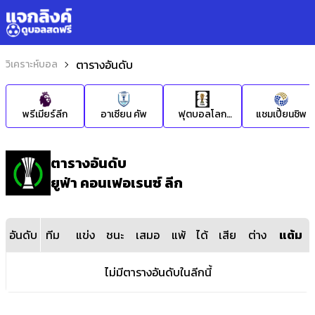
ตารางอันดับ
วิเคราะห์บอล
พรีเมียร์ลีก
อาเซียน คัพ
ฟุตบอลโลก
แชมเปี้ยนชิพ
2026
ตารางอันดับ
ยูฟ่า คอนเฟอเรนซ์ ลีก
อันดับ
ทีม
แข่ง
ชนะ
เสมอ
แพ้
ได้
เสีย
ต่าง
แต้ม
ไม่มีตารางอันดับในลีกนี้