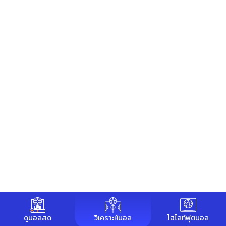
ดูบอลสด
วิเคราะห์บอล
ไฮไลท์ฟุตบอล